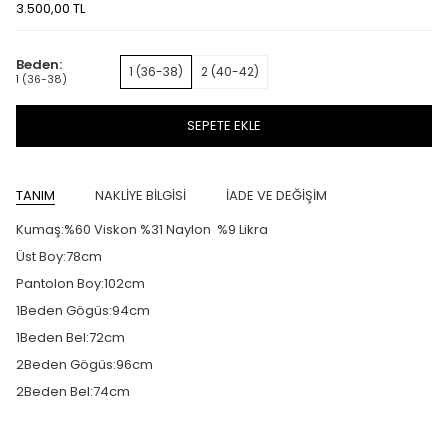
3.500,00
TL
Beden:
1 (36-38)
2 (40-42)
1 (36-38)
SEPETE EKLE
TANIM
NAKLİYE BİLGİSİ
İADE VE DEĞİŞİM
Kumaş:%60 Viskon %31 Naylon %9 Likra
Üst Boy:78cm
Pantolon Boy:102cm
1Beden Gögüs:94cm
1Beden Bel:72cm
2Beden Gögüs:96cm
2Beden Bel:74cm