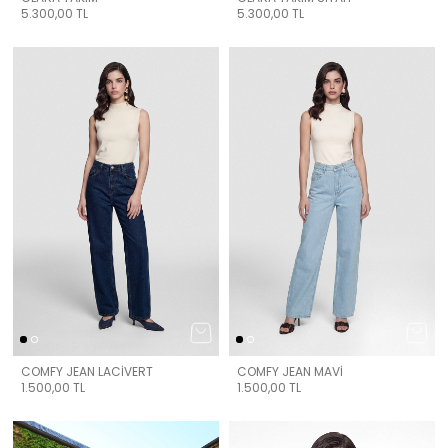
5.300,00
TL
5.300,00
TL
COMFY JEAN LACİVERT
COMFY JEAN MAVİ
1.500,00
TL
1.500,00
TL