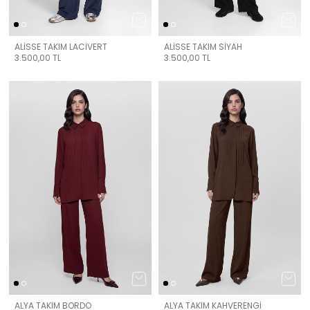
ALİSSE TAKIM LACİVERT
ALİSSE TAKIM SİYAH
3.500,00
TL
3.500,00
TL
ALYA TAKIM BORDO
ALYA TAKIM KAHVERENGİ