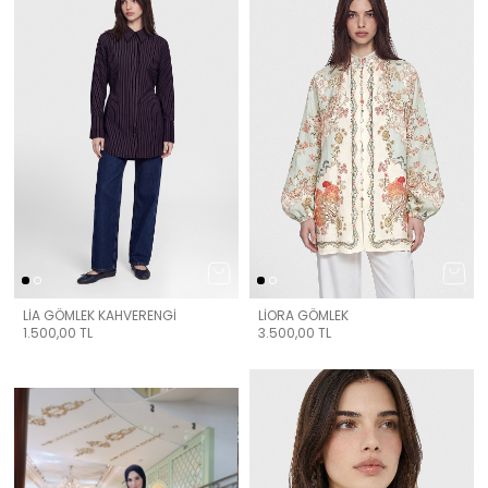
LİA GÖMLEK KAHVERENGİ
LİORA GÖMLEK
1.500,00
TL
3.500,00
TL