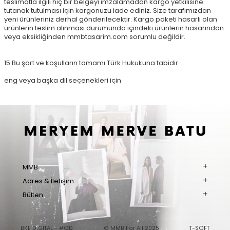
teslimatla ilgili hiç bir belgeyi imzalamadan kargo yetkilisine
tutanak tutulması için kargonuzu iade ediniz. Size tarafımızdan
yeni ürünleriniz derhal gönderilecektir. Kargo paketi hasarlı olan
ürünlerin teslim alınması durumunda içindeki ürünlerin hasarından
veya eksikliğinden mmbtasarim.com sorumlu değildir.
15.Bu şart ve koşulların tamamı Türk Hukukuna tabidir.
eng veya başka dil seçenekleri için
MMB
Adres & İletişim
Bülten
BKE DIGITAL - #OD
© MMB For All 2025
T-SOFT