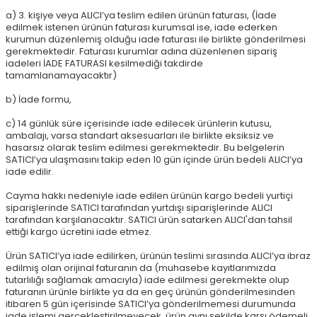
a) 3. kişiye veya ALICI’ya teslim edilen ürünün faturası, (İade
edilmek istenen ürünün faturası kurumsal ise, iade ederken
kurumun düzenlemiş olduğu iade faturası ile birlikte gönderilmesi
gerekmektedir. Faturası kurumlar adına düzenlenen sipariş
iadeleri İADE FATURASI kesilmediği takdirde
tamamlanamayacaktır)
b) İade formu,
c) 14 günlük süre içerisinde iade edilecek ürünlerin kutusu,
ambalajı, varsa standart aksesuarları ile birlikte eksiksiz ve
hasarsız olarak teslim edilmesi gerekmektedir. Bu belgelerin
SATICI’ya ulaşmasını takip eden 10 gün içinde ürün bedeli ALICI’ya
iade edilir.
Cayma hakkı nedeniyle iade edilen ürünün kargo bedeli yurtiçi
siparişlerinde SATICI tarafından yurtdışı siparişlerinde ALICI
tarafından karşılanacaktır. SATICI ürün satarken ALICI'dan tahsil
ettiği kargo ücretini iade etmez.
Ürün SATICI’ya iade edilirken, ürünün teslimi sırasında ALICI’ya ibraz
edilmiş olan orijinal faturanın da (muhasebe kayıtlarımızda
tutarlılığı sağlamak amacıyla) iade edilmesi gerekmekte olup
faturanın ürünle birlikte ya da en geç ürünün gönderilmesinden
itibaren 5 gün içerisinde SATICI’ya gönderilmemesi durumunda
iade işlemi gerçekleştirilmeyecek, ürün aynı şekilde karşı ödemeli