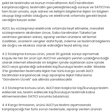
şekli ile teslimata ve bunun masraflarının ALICI tarafından
karşılanacağına, teslimatın gerçekleştirileceği süreye ve SATICI’nın
tam ticari unvanı, açık adresi ve iletişim bilgilerine ilişkin ön bilgileri
okuyup bilgi sahibi olduğunu ve elektronik ortamda gerekli teyidi
verdiğini beyan eder.
ALICI; bu sözleşmeyi elektronik ortamda teyit etmekle, mesafeli
sözleşmelerin akdinden önce, Satıcı tarafından Tüketici’ye
verilmesi gereken adres, siparişi verilen ürünlere ait temel
özellikler, ürünlerin vergiler dahil fiyatı, ödeme ve teslimat bilgilerini
de doğru ve eksiksiz olarak edindiğini teyid etmiş olur.
4.2 Sözleşme konusu ürün, yasal 30 günlük süreyi aşmamak
koşulu ile her bir ürün için ALICI’nın yerleşim yerinin uzaklığına bağlı
olarak internet sitesinde ön bilgiler içinde açıklanan süre içinde
ALICI veya gösterdiği adresteki kişi/kuruluşa teslim edilir. Madde
3’te gösterilen teslimata ilişkin her türlü kargo ücreti ALICI
tarafından karşılanacak olup siparişine ilişkin faturasına
“Gönderim Ücreti” adı altında yansıtılacaktır.
4.3 Sözleşme konusu ürün, ALICI’dan başka bir kişi/kuruluşa teslim
edilecek ise, teslim edilecek kişi/kuruluşun teslimatı kabul
etmemesinden SATICI sorumlu tutulamaz.
4.4 Kargo firmasının, ürünü ALICI’ya teslimi aşamasında
karşılaşacağı her türlü sorun nedeniyle, siparişi verilen ürünün