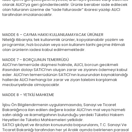
olarak ALICI’ya geri gönderilecektir. Ürünle beraber iade edilecek
olan faturanın üzerine de “iade faturasıdır” ibaresi yazılıp ALICI
tarafından imzalanacaktır.
MADDE 6 – CAYMA HAKKI KULLANILAMAYACAK ÜRÜNLER
Niteliği itibarıyla; tek kullanımlık ürünler, kopyalanabilir yazılım ve
programlar, hızlı bozulan veya son kullanım tarihi geçme ihtimali
olan ürünlerin iadesi kabul edilmemektedir.
MADDE 7 – BORÇLUNUN TEMERRÜDÜ
ALICI’nın temerrüde düşmesi halinde, ALICI, borcun gecikmeli
ifasından dolayı SATICI’nın oluşan zarar ve ziyanını ödemeyi kabul
eder. ALICI’nın temerrüdünün SATICI’nın kusurundan kaynaklandığı
hallerde ALICI herhangi bir zarar ve ziyan talebini karşılamak
mecburiyetinde olmayacaktır.
MADDE 8 – YETKİLİ MAHKEME
İşbu Ön Bilgilendirmenin uygulanmasında, Sanayi ve Ticaret
Bakanlığınca ilan edilen değere kadar ALICI’nın mal veya hizmeti
satın aldığı ve ikametgahının bulunduğu yerdeki Tüketici Hakem
Heyetleri ile Tüketici Mahkemeleri yetkilidir.
SATICI şikâyet ve itirazları konusunda başvurularını, T.C. Sanayi Ve
Ticaret Bakanlığı tarafından her yıl Aralık ayında belirlenen parasal