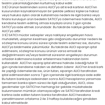
teslimi yükümlülüğünden kurtulmuş kabul edilir.
3.8) Ürünün tesliminden sonra ALICI'ya ait kredi kartının ALICI'nın
kusurundan kaynaklanmayan bir şekilde yetkisiz kişilerce haksız
veya hukuka aykırı olarak kullanılması nedeni ile ilgili banka veya
finans kuruluşun ürün bedelini SATICI'ya ödememesi halinde, ALICI
kendisine teslim edilmiş olması kaydıyla ürünü 3 gün içinde
SATICI'ya iade etmek zorundadır. Bu takdirde nakliye giderleri
ALICI'ya aittir.
3.9) SATICI mücbir sebepler veya nakliyeyi engelleyen hava
muhalefeti, ulaşımın kesilmesi gibi olağanüstü durumlar nedeni ile
sözleşme konusu ürünü süresi içinde teslim edemez ise, durumu
ALICI'ya bildirmekle yükümlüdür. Bu takdirde ALICI siparişin iptal
edilmesini, sözleşme konusu ürünün varsa emsali ile
değiştirilmesini ve/veya teslimat süresinin engelleyici durumun
ortadan kalkmasına kadar ertelenmesi haklarından birini
kullanabilir. ALICI'nın siparişi iptal etmesi halinde ödediği tutar 10
gün içinde kendisine nakden ve defaten ödenir. ALICI’nın kredi kartı
ile yaptığı ödemelerde ise, ürün tutarı, siparişin ALICI tarafından
iptal edilmesinden sonra 7 gün içerisinde ilgili bankaya iade edilir.
Bu tutarın bankaya iadesinden sonra ALICI hesaplarına yansıması
tamamen banka işlem süreci ile ilgili olduğundan, ALICI, olası
gecikmeler için SATICI’nın herhangi bir şekilde müdahalede
bulunmasının mümkün olamayacağını ve SATICI tarafından kredi
kartına iade edilen tutarın banka tarafından ALICI hesabına
yansıtılmasının ortalama 2 ile 3 haftayı bulabileceğini şimdiden
kabul etmektedir.