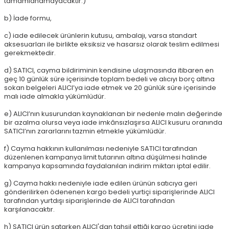
tamamlanamayacaktır.)
b) İade formu,
c) iade edilecek ürünlerin kutusu, ambalajı, varsa standart
aksesuarları ile birlikte eksiksiz ve hasarsız olarak teslim edilmesi
gerekmektedir.
d) SATICI, cayma bildiriminin kendisine ulaşmasında itibaren en
geç 10 günlük süre içerisinde toplam bedeli ve alıcıyı borç altına
sokan belgeleri ALICI’ya iade etmek ve 20 günlük süre içerisinde
malı iade almakla yükümlüdür.
e) ALICI’nın kusurundan kaynaklanan bir nedenle malın değerinde
bir azalma olursa veya iade imkânsızlaşırsa ALICI kusuru oranında
SATICI’nın zararlarını tazmin etmekle yükümlüdür.
f) Cayma hakkının kullanılması nedeniyle SATICI tarafından
düzenlenen kampanya limit tutarının altına düşülmesi halinde
kampanya kapsamında faydalanılan indirim miktarı iptal edilir.
g) Cayma hakkı nedeniyle iade edilen ürünün satıcıya geri
gönderilirken ödenenen kargo bedeli yurtiçi siparişlerinde ALICI
tarafından yurtdışı siparişlerinde de ALICI tarafından
karşılanacaktır.
h) SATICI ürün satarken ALICI'dan tahsil ettiği kargo ücretini iade