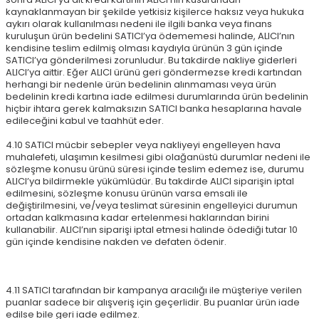
kaynaklanmayan bir şekilde yetkisiz kişilerce haksız veya hukuka
aykırı olarak kullanılması nedeni ile ilgili banka veya finans
kuruluşun ürün bedelini SATICI’ya ödememesi halinde, ALICI’nın
kendisine teslim edilmiş olması kaydıyla ürünün 3 gün içinde
SATICI’ya gönderilmesi zorunludur. Bu takdirde nakliye giderleri
ALICI’ya aittir. Eğer ALICI ürünü geri göndermezse kredi kartından
herhangi bir nedenle ürün bedelinin alınmaması veya ürün
bedelinin kredi kartına iade edilmesi durumlarında ürün bedelinin
hiçbir ihtara gerek kalmaksızın SATICI banka hesaplarına havale
edileceğini kabul ve taahhüt eder.
4.10 SATICI mücbir sebepler veya nakliyeyi engelleyen hava
muhalefeti, ulaşımın kesilmesi gibi olağanüstü durumlar nedeni ile
sözleşme konusu ürünü süresi içinde teslim edemez ise, durumu
ALICI’ya bildirmekle yükümlüdür. Bu takdirde ALICI siparişin iptal
edilmesini, sözleşme konusu ürünün varsa emsali ile
değiştirilmesini, ve/veya teslimat süresinin engelleyici durumun
ortadan kalkmasına kadar ertelenmesi haklarından birini
kullanabilir. ALICI’nın siparişi iptal etmesi halinde ödediği tutar 10
gün içinde kendisine nakden ve defaten ödenir.
4.11 SATICI tarafından bir kampanya aracılığı ile müşteriye verilen
puanlar sadece bir alışveriş için geçerlidir. Bu puanlar ürün iade
edilse bile geri iade edilmez.