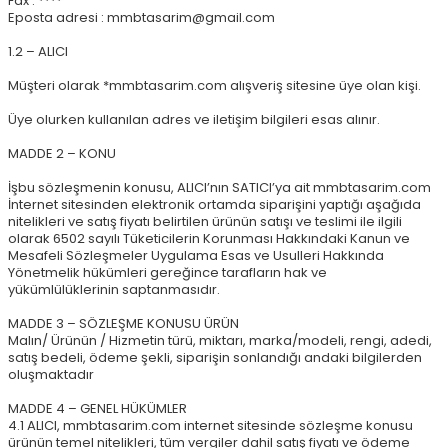
Fax : ****
Eposta adresi : mmbtasarim@gmail.com
1.2 – ALICI
Müşteri olarak *mmbtasarim.com alışveriş sitesine üye olan kişi.
Üye olurken kullanılan adres ve iletişim bilgileri esas alınır.
MADDE 2 – KONU
İşbu sözleşmenin konusu, ALICI’nın SATICI’ya ait mmbtasarim.com
İnternet sitesinden elektronik ortamda siparişini yaptığı aşağıda
nitelikleri ve satış fiyatı belirtilen ürünün satışı ve teslimi ile ilgili
olarak 6502 sayılı Tüketicilerin Korunması Hakkındaki Kanun ve
Mesafeli Sözleşmeler Uygulama Esas ve Usulleri Hakkında
Yönetmelik hükümleri gereğince tarafların hak ve
yükümlülüklerinin saptanmasıdır.
MADDE 3 – SÖZLEŞME KONUSU ÜRÜN
Malın/ Ürünün / Hizmetin türü, miktarı, marka/modeli, rengi, adedi,
satış bedeli, ödeme şekli, siparişin sonlandığı andaki bilgilerden
oluşmaktadır
MADDE 4 – GENEL HÜKÜMLER
4.1 ALICI, mmbtasarim.com internet sitesinde sözleşme konusu
ürünün temel nitelikleri, tüm vergiler dahil satış fiyatı ve ödeme