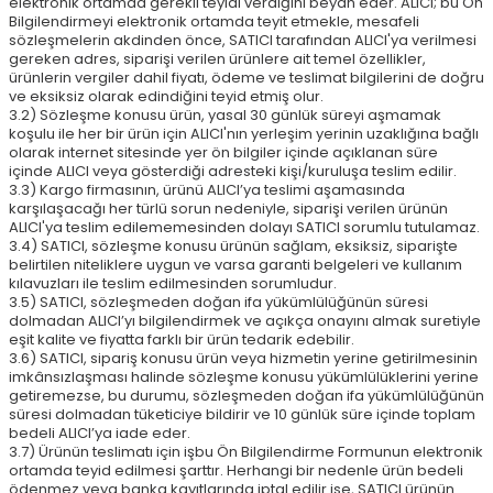
elektronik ortamda gerekli teyidi verdiğini beyan eder. ALICI; bu Ön
Bilgilendirmeyi elektronik ortamda teyit etmekle, mesafeli
sözleşmelerin akdinden önce, SATICI tarafından ALICI'ya verilmesi
gereken adres, siparişi verilen ürünlere ait temel özellikler,
ürünlerin vergiler dahil fiyatı, ödeme ve teslimat bilgilerini de doğru
ve eksiksiz olarak edindiğini teyid etmiş olur.
3.2) Sözleşme konusu ürün, yasal 30 günlük süreyi aşmamak
koşulu ile her bir ürün için ALICI'nın yerleşim yerinin uzaklığına bağlı
olarak internet sitesinde yer ön bilgiler içinde açıklanan süre
içinde ALICI veya gösterdiği adresteki kişi/kuruluşa teslim edilir.
3.3) Kargo firmasının, ürünü ALICI’ya teslimi aşamasında
karşılaşacağı her türlü sorun nedeniyle, siparişi verilen ürünün
ALICI'ya teslim edilememesinden dolayı SATICI sorumlu tutulamaz.
3.4) SATICI, sözleşme konusu ürünün sağlam, eksiksiz, siparişte
belirtilen niteliklere uygun ve varsa garanti belgeleri ve kullanım
kılavuzları ile teslim edilmesinden sorumludur.
3.5) SATICI, sözleşmeden doğan ifa yükümlülüğünün süresi
dolmadan ALICI’yı bilgilendirmek ve açıkça onayını almak suretiyle
eşit kalite ve fiyatta farklı bir ürün tedarik edebilir.
3.6) SATICI, sipariş konusu ürün veya hizmetin yerine getirilmesinin
imkânsızlaşması halinde sözleşme konusu yükümlülüklerini yerine
getiremezse, bu durumu, sözleşmeden doğan ifa yükümlülüğünün
süresi dolmadan tüketiciye bildirir ve 10 günlük süre içinde toplam
bedeli ALICI’ya iade eder.
3.7) Ürünün teslimatı için işbu Ön Bilgilendirme Formunun elektronik
ortamda teyid edilmesi şarttır. Herhangi bir nedenle ürün bedeli
ödenmez veya banka kayıtlarında iptal edilir ise, SATICI ürünün