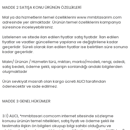
MADDE 2 SATIŞA KONU ÜRÜNÜN ÖZELLİKLERİ
Mal ya da hizmetlerin temel özelliklerini www.mmbtasarim.com
adresinde yer almaktadır. Ürünün temel özelliklerini kampanya
süresince inceleyebilirsiniz.
Listelenen ve sitede ilan edilen fiyatlar satış fiyatıdır. İlan edilen
fiyatlar ve vaatler güncelleme yapılana ve değiştirilene kadar
geçerlidir. Süreli olarak ilan edilen fiyatlar ise belirtilen süre sonuna
kadar geçerlidir.
Malın/ Ürünün / Hizmetin türü, miktarı, marka/modeli, rengi, adedi,
satış bedeli, ödeme şekli, siparişin sonlandığı andaki bilgilerden
oluşmaktadır
Ürün sevkiyat masrafı olan kargo ücreti ALICI tarafından
ödenecektir ve iade edilmez.
MADDE 3 GENEL HÜKÜMLER
3.1) ALICI, *mmbtasari.comcom internet sitesinde sözleşme
konusu ürünün temel nitelikleri, satış fiyatı ve ödeme şekli ile
teslimata ilişkin ön bilgileri okuyup bilgi sahibi olduğunu ve