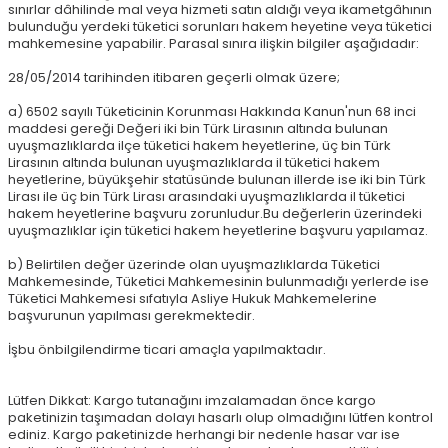
sınırlar dâhilinde mal veya hizmeti satın aldığı veya ikametgâhının
bulunduğu yerdeki tüketici sorunları hakem heyetine veya tüketici
mahkemesine yapabilir. Parasal sınıra ilişkin bilgiler aşağıdadır:
28/05/2014 tarihinden itibaren geçerli olmak üzere;
a) 6502 sayılı Tüketicinin Korunması Hakkında Kanun'nun 68 inci
maddesi gereği Değeri iki bin Türk Lirasının altında bulunan
uyuşmazlıklarda ilçe tüketici hakem heyetlerine, üç bin Türk
Lirasının altında bulunan uyuşmazlıklarda il tüketici hakem
heyetlerine, büyükşehir statüsünde bulunan illerde ise iki bin Türk
Lirası ile üç bin Türk Lirası arasındaki uyuşmazlıklarda il tüketici
hakem heyetlerine başvuru zorunludur.Bu değerlerin üzerindeki
uyuşmazlıklar için tüketici hakem heyetlerine başvuru yapılamaz.
b) Belirtilen değer üzerinde olan uyuşmazlıklarda Tüketici
Mahkemesinde, Tüketici Mahkemesinin bulunmadığı yerlerde ise
Tüketici Mahkemesi sıfatıyla Asliye Hukuk Mahkemelerine
başvurunun yapılması gerekmektedir.
İşbu önbilgilendirme ticari amaçla yapılmaktadır.
Lütfen Dikkat: Kargo tutanağını imzalamadan önce kargo
paketinizin taşımadan dolayı hasarlı olup olmadığını lütfen kontrol
ediniz. Kargo paketinizde herhangi bir nedenle hasar var ise