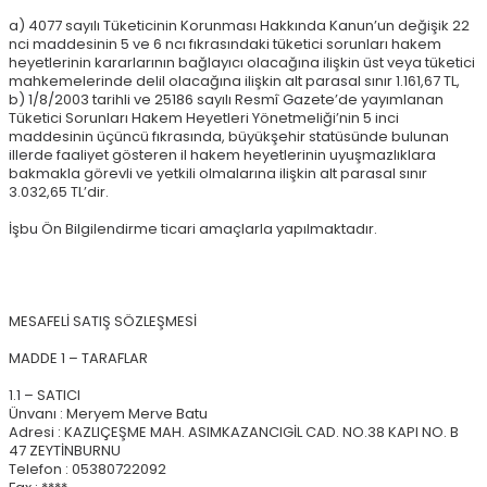
a) 4077 sayılı Tüketicinin Korunması Hakkında Kanun’un değişik 22
nci maddesinin 5 ve 6 ncı fıkrasındaki tüketici sorunları hakem
heyetlerinin kararlarının bağlayıcı olacağına ilişkin üst veya tüketici
mahkemelerinde delil olacağına ilişkin alt parasal sınır 1.161,67 TL,
b) 1/8/2003 tarihli ve 25186 sayılı Resmî Gazete’de yayımlanan
Tüketici Sorunları Hakem Heyetleri Yönetmeliği’nin 5 inci
maddesinin üçüncü fıkrasında, büyükşehir statüsünde bulunan
illerde faaliyet gösteren il hakem heyetlerinin uyuşmazlıklara
bakmakla görevli ve yetkili olmalarına ilişkin alt parasal sınır
3.032,65 TL’dir.
İşbu Ön Bilgilendirme ticari amaçlarla yapılmaktadır.
MESAFELİ SATIŞ SÖZLEŞMESİ
MADDE 1 – TARAFLAR
1.1 – SATICI
Ünvanı : Meryem Merve Batu
Adresi : KAZLIÇEŞME MAH. ASIMKAZANCIGİL CAD. NO.38 KAPI NO. B
47 ZEYTİNBURNU
Telefon : 05380722092