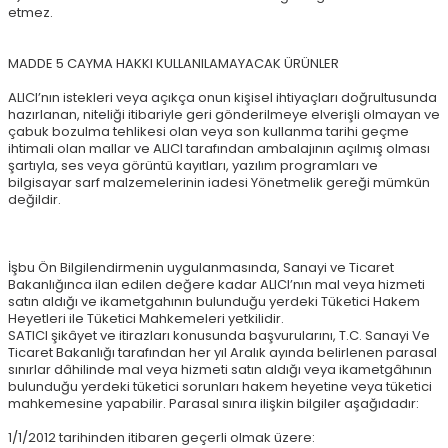
etmez.
MADDE 5 CAYMA HAKKI KULLANILAMAYACAK ÜRÜNLER
ALICI’nın istekleri veya açıkça onun kişisel ihtiyaçları doğrultusunda
hazırlanan, niteliği itibariyle geri gönderilmeye elverişli olmayan ve
çabuk bozulma tehlikesi olan veya son kullanma tarihi geçme
ihtimali olan mallar ve ALICI tarafından ambalajının açılmış olması
şartıyla, ses veya görüntü kayıtları, yazılım programları ve
bilgisayar sarf malzemelerinin iadesi Yönetmelik gereği mümkün
değildir.
İşbu Ön Bilgilendirmenin uygulanmasında, Sanayi ve Ticaret
Bakanlığınca ilan edilen değere kadar ALICI’nın mal veya hizmeti
satın aldığı ve ikametgahının bulunduğu yerdeki Tüketici Hakem
Heyetleri ile Tüketici Mahkemeleri yetkilidir.
SATICI şikâyet ve itirazları konusunda başvurularını, T.C. Sanayi Ve
Ticaret Bakanlığı tarafından her yıl Aralık ayında belirlenen parasal
sınırlar dâhilinde mal veya hizmeti satın aldığı veya ikametgâhının
bulunduğu yerdeki tüketici sorunları hakem heyetine veya tüketici
mahkemesine yapabilir. Parasal sınıra ilişkin bilgiler aşağıdadır:
1/1/2012 tarihinden itibaren geçerli olmak üzere: