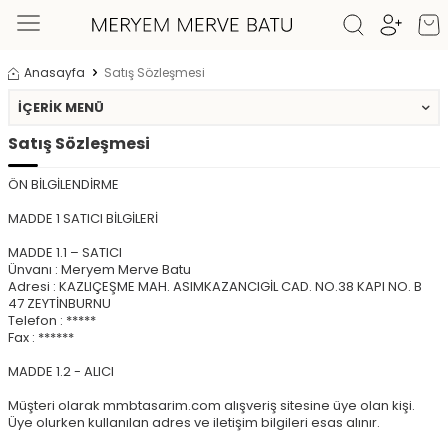
Anasayfa
Satış Sözleşmesi
İÇERIK MENÜ
Satış Sözleşmesi
ÖN BİLGİLENDİRME
MADDE 1 SATICI BİLGİLERİ
MADDE 1.1 – SATICI
Ünvanı : Meryem Merve Batu
Adresi : KAZLIÇEŞME MAH. ASIMKAZANCIGİL CAD. NO.38 KAPI NO. B
47 ZEYTİNBURNU
Telefon : *****
Fax : ******
MADDE 1.2 - ALICI
Müşteri olarak mmbtasarim.com alışveriş sitesine üye olan kişi.
Üye olurken kullanılan adres ve iletişim bilgileri esas alınır.