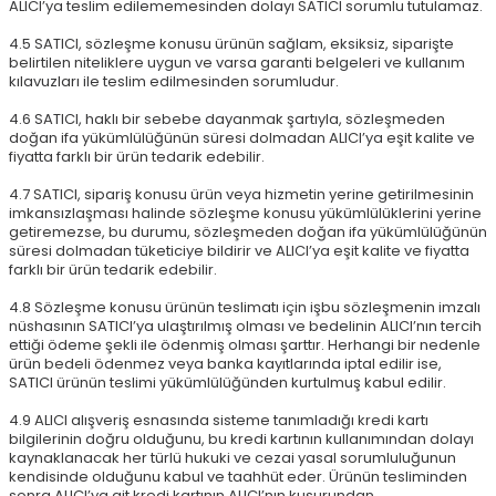
ALICI’ya teslim edilememesinden dolayı SATICI sorumlu tutulamaz.
4.5 SATICI, sözleşme konusu ürünün sağlam, eksiksiz, siparişte
belirtilen niteliklere uygun ve varsa garanti belgeleri ve kullanım
kılavuzları ile teslim edilmesinden sorumludur.
4.6 SATICI, haklı bir sebebe dayanmak şartıyla, sözleşmeden
doğan ifa yükümlülüğünün süresi dolmadan ALICI’ya eşit kalite ve
fiyatta farklı bir ürün tedarik edebilir.
4.7 SATICI, sipariş konusu ürün veya hizmetin yerine getirilmesinin
imkansızlaşması halinde sözleşme konusu yükümlülüklerini yerine
getiremezse, bu durumu, sözleşmeden doğan ifa yükümlülüğünün
süresi dolmadan tüketiciye bildirir ve ALICI’ya eşit kalite ve fiyatta
farklı bir ürün tedarik edebilir.
4.8 Sözleşme konusu ürünün teslimatı için işbu sözleşmenin imzalı
nüshasının SATICI’ya ulaştırılmış olması ve bedelinin ALICI’nın tercih
ettiği ödeme şekli ile ödenmiş olması şarttır. Herhangi bir nedenle
ürün bedeli ödenmez veya banka kayıtlarında iptal edilir ise,
SATICI ürünün teslimi yükümlülüğünden kurtulmuş kabul edilir.
4.9 ALICI alışveriş esnasında sisteme tanımladığı kredi kartı
bilgilerinin doğru olduğunu, bu kredi kartının kullanımından dolayı
kaynaklanacak her türlü hukuki ve cezai yasal sorumluluğunun
kendisinde olduğunu kabul ve taahhüt eder. Ürünün tesliminden
sonra ALICI’ya ait kredi kartının ALICI’nın kusurundan