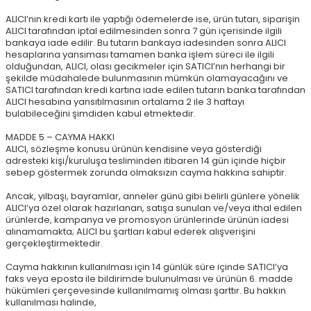
ALICI’nın kredi kartı ile yaptığı ödemelerde ise, ürün tutarı, siparişin
ALICI tarafından iptal edilmesinden sonra 7 gün içerisinde ilgili
bankaya iade edilir. Bu tutarın bankaya iadesinden sonra ALICI
hesaplarına yansıması tamamen banka işlem süreci ile ilgili
olduğundan, ALICI, olası gecikmeler için SATICI’nın herhangi bir
şekilde müdahalede bulunmasının mümkün olamayacağını ve
SATICI tarafından kredi kartına iade edilen tutarın banka tarafından
ALICI hesabına yansıtılmasının ortalama 2 ile 3 haftayı
bulabileceğini şimdiden kabul etmektedir.
MADDE 5 – CAYMA HAKKI
ALICI, sözleşme konusu ürünün kendisine veya gösterdiği
adresteki kişi/kuruluşa tesliminden itibaren 14 gün içinde hiçbir
sebep göstermek zorunda olmaksızın cayma hakkına sahiptir.
Ancak, yılbaşı, bayramlar, anneler günü gibi belirli günlere yönelik
ALICI’ya özel olarak hazırlanan, satışa sunulan ve/veya ithal edilen
ürünlerde, kampanya ve promosyon ürünlerinde ürünün iadesi
alınamamakta; ALICI bu şartları kabul ederek alışverişini
gerçekleştirmektedir.
Cayma hakkının kullanılması için 14 günlük süre içinde SATICI’ya
faks veya eposta ile bildirimde bulunulması ve ürünün 6. madde
hükümleri çerçevesinde kullanılmamış olması şarttır. Bu hakkın
kullanılması halinde,