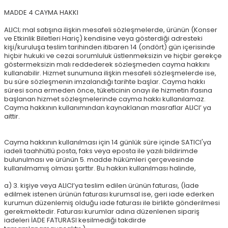
MADDE 4 CAYMA HAKKI
ALICI; mal satışına ilişkin mesafeli sözleşmelerde, ürünün (Konser
ve Etkinlik Biletleri Hariç) kendisine veya gösterdiği adresteki
kişi/kuruluşa teslim tarihinden itibaren 14 (ondört) gün içerisinde
hiçbir hukuki ve cezai sorumluluk üstlenmeksizin ve hiçbir gerekçe
göstermeksizin malı reddederek sözleşmeden cayma hakkını
kullanabilir. Hizmet sunumuna ilişkin mesafeli sözleşmelerde ise,
bu süre sözleşmenin imzalandığı tarihte başlar. Cayma hakkı
süresi sona ermeden önce, tüketicinin onayı ile hizmetin ifasına
başlanan hizmet sözleşmelerinde cayma hakkı kullanılamaz.
Cayma hakkının kullanımından kaynaklanan masraflar ALICI’ ya
aittir.
Cayma hakkının kullanılması için 14 günlük süre içinde SATICI'ya
iadeli taahhütlü posta, faks veya eposta ile yazılı bildirimde
bulunulması ve ürünün 5. madde hükümleri çerçevesinde
kullanılmamış olması şarttır. Bu hakkın kullanılması halinde,
a) 3. kişiye veya ALICI’ya teslim edilen ürünün faturası, (İade
edilmek istenen ürünün faturası kurumsal ise, geri iade ederken
kurumun düzenlemiş olduğu iade faturası ile birlikte gönderilmesi
gerekmektedir. Faturası kurumlar adına düzenlenen sipariş
iadeleri İADE FATURASI kesilmediği takdirde