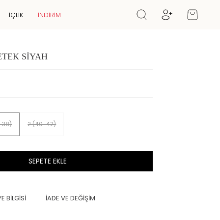
İÇLIK
İNDİRİM
ETEK SİYAH
6-38)
2 (40-42)
SEPETE EKLE
E BİLGİSİ
İADE VE DEĞİŞİM