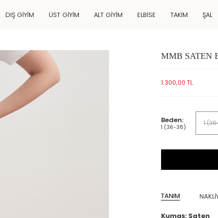
DIŞ GIYIM
ÜST GIYIM
ALT GIYIM
ELBISE
TAKIM
ŞAL
MMB SATEN 
1.300,00
TL
Beden:
1 (3
1 (36-38)
TANIM
NAKLİY
​Kumaş: Saten