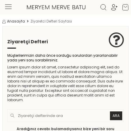
Anasayfa
Ziyaretci Defteri Sayfası
Ziyaretçi Defteri
Müşterilerimizin daha önce sorduğu sorulardan yararlanabilir
yada yeni soru sorabilirsiniz.
Lorem ipsum dolor sit amet, consectetur adipiscing elit, sed do
eiusmod tempor incididunt ut labore et dolore magna aliqua. Ut
enim ad minim veniam, quis nostrud exercitation ullamco
laboris nisi ut aliquip ex ea commodo consequat. Duis aute irure
dolor in reprehenderit in voluptate velit esse cillum dolore eu
fugiat nulla pariatur. Excepteur sint occaecat cupidatat non
proident, sunt in culpa qui officia deserunt mollit anim id est
laborum.
ARA
Aradığınız cevabı bulamadıysanız bize yeni bir soru