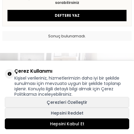
sorabilirsiniz
DEFTERE YAZ
Sonuç bulunamadı.
Çerez Kullanımı
Kişisel verileriniz, hizmetlerimizin daha iyi bir şekilde
sunulması için mevzuata uygun bir şekilde toplanıp
işlenir. Konuyla ilgili detaylı bilgi almak için
Çerez
MMB
Politikamızı
inceleyebilirsiniz.
Adres & İletişim
Çerezleri Özelleştir
Bülten
Hepsini Reddet
Hepsini Kabul Et
BKE DIGITAL - #OD
© MMB For All 2025
T-SOFT