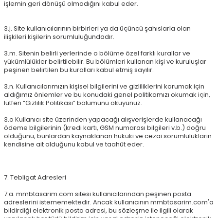
işlemin geri dönüşü olmadığını kabul eder.
3.j. Site kullanıcılarının birbirleri ya da üçüncü şahıslarla olan
ilişkileri kişilerin sorumluluğundadır.
3.m. Sitenin belirli yerlerinde o bölüme özel farklı kurallar ve
yükümlülükler belirtilebilir. Bu bölümleri kullanan kişi ve kuruluşlar
peşinen belirtilen bu kuralları kabul etmiş sayılır.
3.n. Kullanıcılarımızın kişisel bilgilerini ve gizliliklerini korumak için
aldığımız önlemler ve bu konudaki genel politikamızı okumak için,
lütfen “Gizlilik Politikası” bölümünü okuyunuz.
3.o Kullanıcı site üzerinden yapacağı alışverişlerde kullanacağı
ödeme bilgilerinin (kredi kartı, GSM numarası bilgileri v.b.) doğru
olduğunu, bunlardan kaynaklanan hukuki ve cezai sorumlulukların
kendisine ait olduğunu kabul ve taahüt eder.
7. Tebligat Adresleri
7.a. mmbtasarim.com sitesi kullanıcılarından peşinen posta
adreslerini istememektedir. Ancak kullanıcının mmbtasarim.com'a
bildirdiği elektronik posta adresi, bu sözleşme ile ilgili olarak