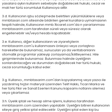
yasalara aykırı kullanım sebebiyle doğabilecek hukuki, cezai ve
mali her türlü sorumluluk Kullanıcıya aittir.
3.d. Kullanıcının işbu sözleşmede belirtilen yükümlülüklere veya
mmbtasari.com sitesinde bildirilen genel kurallara uymamasının
tespiti halinde, Kullanıcının mmb.1ticaret.com'da n yararlanması
mmbtasarim.com tarafından süreli veya süresiz olarak
engellenebilir ve/veya hesabı kapatılabilir.
3.e. Kullanıcı, diğer kullanıcıların ve ziyaretçilerin
mmbtasarim.com'u kullanmasını önleyici veya zorlaştırıcı
hareketlerde bulunamaz, sunucuları ya da veritabanlarını
otomatik programlar yükleyip zorlayamaz/kilitleyemez. Hile
girişimlerinde bulunamaz. Bulunması halinde üyeliğinin
sonlandırılacağını ve durumdan doğabilecek her türlü hukuki,
cezai sorumluluğu kabul eder.
3.g. Kullanıcı , mmbtasarim.com'dan kopyalanmış veya yazıcı ile
yazdırılmış hiçbir materyal üzerinden Telif Hakkı, Ticari Marka ve
her türlü Fikir ve Sanat Eserleri Kanunu kapsamı notlarını silemez
veya çıkartamaz.
3.h. Üyelik iptali ve hesap silme işlemi, kullanıcı tarafından
mmbtasarim.com üzerinden yapılabilir. Üyeliğini bitiren kullanıcının
siteye giriş yetkisi iptal edilecektir. Üyeliğini iptal eden kişi bu