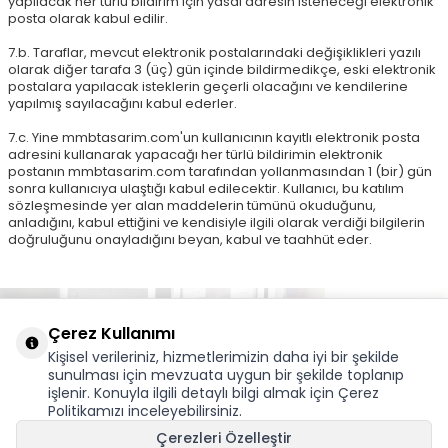
yapılacak her türlü bildirim için yasal adresin isteneceği elektronik
posta olarak kabul edilir.
7.b. Taraflar, mevcut elektronik postalarındaki değişiklikleri yazılı
olarak diğer tarafa 3 (üç) gün içinde bildirmedikçe, eski elektronik
postalara yapılacak isteklerin geçerli olacağını ve kendilerine
yapılmış sayılacağını kabul ederler.
7.c. Yine mmbtasarim.com'un kullanıcının kayıtlı elektronik posta
adresini kullanarak yapacağı her türlü bildirimin elektronik
postanın mmbtasarim.com tarafından yollanmasından 1 (bir) gün
sonra kullanıcıya ulaştığı kabul edilecektir. Kullanıcı, bu katılım
sözleşmesinde yer alan maddelerin tümünü okuduğunu,
anladığını, kabul ettiğini ve kendisiyle ilgili olarak verdiği bilgilerin
doğruluğunu onayladığını beyan, kabul ve taahhüt eder.
Çerez Kullanımı
Kişisel verileriniz, hizmetlerimizin daha iyi bir şekilde
sunulması için mevzuata uygun bir şekilde toplanıp
işlenir. Konuyla ilgili detaylı bilgi almak için
Çerez
MMB
Politikamızı
inceleyebilirsiniz.
Adres & İletişim
Çerezleri Özelleştir