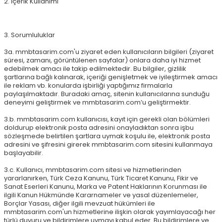
2. İçerik Kullanımı
3. Sorumluluklar
3a. mmbtasarim.com'u ziyaret eden kullanıcıların bilgileri (ziyaret
süresi, zamanı, görüntülenen sayfalar) onlara daha iyi hizmet
edebilmek amacı ile takip edilmektedir. Bu bilgiler, gizlilik
şartlarına bağlı kalınarak, içeriği genişletmek ve iyileştirmek amacı
ile reklam vb. konularda işbirliği yaptığımız firmalarla
paylaşılmaktadır. Buradaki amaç, sitenin kullanıcılarına sunduğu
deneyimi geliştirmek ve mmbtasarim.com’u geliştirmektir.
3.b. mmbtasarim.com kullanıcısı, kayıt için gerekli olan bölümleri
doldurup elektronik posta adresini onayladıktan sonra işbu
sözleşmede belirtilen şartlara uymak koşulu ile, elektronik posta
adresini ve şifresini girerek mmbtasarim.com sitesini kullanmaya
başlayabilir.
3.c. Kullanıcı, mmbtasarim.com sitesi ve hizmetlerinden
yararlanırken, Türk Ceza Kanunu, Türk Ticaret Kanunu, Fikir ve
Sanat Eserleri Kanunu, Marka ve Patent Haklarının Korunması ile
ilgili Kanun Hükmünde Kararnameler ve yasal düzenlemeler,
Borçlar Yasası, diğer ilgili mevzuat hükümleri ile
mmbtasarim.com'un hizmetlerine ilişkin olarak yayımlayacağı her
türlü duyuru ve bildirimlere uymayı kabul eder. Bu bildirimlere ve