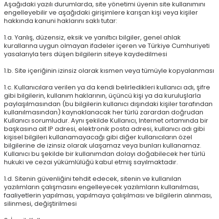
Aşağıdaki yazılı durumlarda, site yönetimi üyenin site kullanımını
engelleyebilir ve aşağıdaki girişimlere karışan kişi veya kişiler
hakkında kanuni haklarını saklı tutar:
1.a. Yanlış, düzensiz, eksik ve yanıltıcı bilgiler, genel ahlak
kurallarına uygun olmayan ifadeler içeren ve Türkiye Cumhuriyeti
yasalarıyla ters düşen bilgilerin siteye kaydedilmesi
1.b. Site içeriğinin izinsiz olarak kısmen veya tümüyle kopyalanması
1.c. Kullanıcılara verilen ya da kendi belirledikleri kullanıcı adı, şifre
gibi bilgilerin, kullanım haklarının, üçüncü kişi ya da kuruluşlarla
paylaşılmasından (bu bilgilerin kullanıcı dışındaki kişiler tarafından
kullanılmasından) kaynaklanacak her türlü zarardan doğrudan
Kullanıcı sorumludur. Aynı şekilde Kullanıcı, Internet ortamında bir
başkasına ait IP adresi, elektronik posta adresi, kullanıcı adı gibi
kişisel bilgileri kullanamayacağı gibi diğer kullanıcıların özel
bilgilerine de izinsiz olarak ulaşamaz veya bunları kullanamaz.
Kullanıcı bu şekilde bir kullanımdan dolayı doğabilecek her türlü
hukuki ve cezai yükümlülüğü kabul etmiş sayılmaktadır.
1.d. Sitenin güvenliğini tehdit edecek, sitenin ve kullanılan
yazılımların çalışmasını engelleyecek yazılımların kullanılması,
faaliyetlerin yapılması, yapılmaya çalışılması ve bilgilerin alınması,
silinmesi, değiştirilmesi