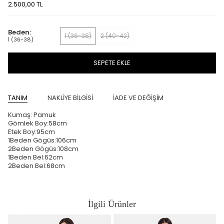
2.500,00
TL
Beden:
1 (36-38)
2 (40-42)
1 (36-38)
SEPETE EKLE
TANIM
NAKLİYE BİLGİSİ
İADE VE DEĞİŞİM
Kumaş: Pamuk
Gömlek Boy:58cm
Etek Boy:95cm
1Beden Gögüs:106cm
2Beden Gögüs:108cm
1Beden Bel:62cm
2Beden Bel:68cm
İlgili Ürünler